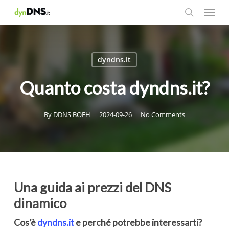
Menu
Skip
to
search
main
content
dyndns.it
Quanto costa dyndns.it?
By
DDNS BOFH
2024-09-26
No Comments
Una guida ai prezzi del DNS
dinamico
Cos’è
dyndns.it
e perché potrebbe interessarti?